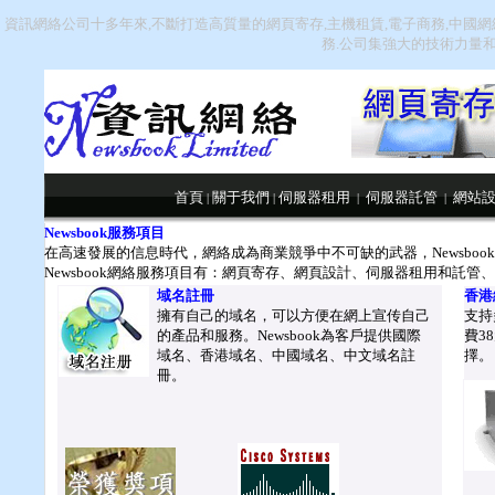
資訊網絡公司十多年來,不斷打造高質量的網頁寄存,主機租賃,電子商務,中國網絡
務.公司集強大的技術力量和
首頁
關于我們
伺服器租用
伺服器託管
網站
|
|
|
|
Newsbook服務項目
在高速發展的信息時代，網絡成為商業競爭中不可缺的武器，Newsbo
Newsbook網絡服務項目有：網頁寄存、網頁設計、伺服器租用和託
域名註冊
香港
擁有自己的域名，可以方便在網上宣传自己
支持
的產品和服務。Newsbook為客戶提供國際
費3
域名、香港域名、中國域名、中文域名註
擇。
冊。