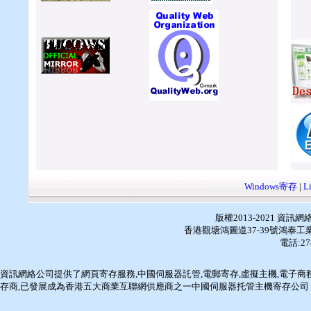
Windows寄存
|
L
版權2013-2021 資
香港觀塘鴻圖道37-39號鴻泰工業
電話:27
資訊網絡
公司提供了
網頁寄存服務
,
中國伺服器託管
,
電郵寄存
,
虛擬主機
,
電子商
存商
,已發展成為香港五大商業互聯網供應商之一
中國伺服器托管
主機寄存公司