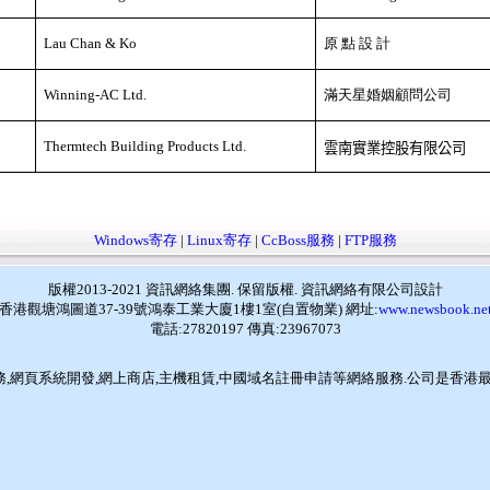
Lau Chan & Ko
原
點
設
計
Winning-AC Ltd.
滿天星婚姻顧問公司
Thermtech Building Products Ltd.
雲南實業控股有限公司
Windows寄存
|
Linux寄存
|
CcBoss服務
|
FTP服務
版權2013-2021 資訊網絡集團. 保留版權. 資訊網絡有限公司設計
香港觀塘鴻圖道37-39號鴻泰工業大廈1樓1室(自置物業) 網址:
www.newsbook.ne
電話:27820197 傳真:23967073
務
,
網頁系統開發
,
網上商店
,
主機租賃
,
中國域名註冊申請等網絡服務
.公司是香港