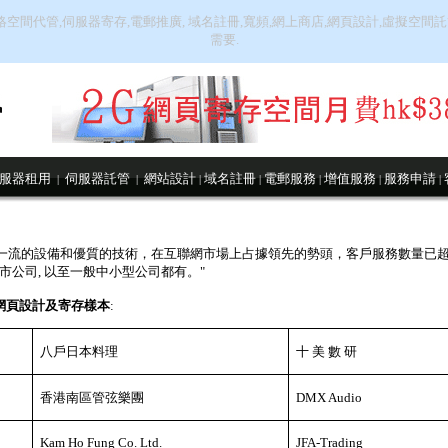
絡空間代管,伺服器寄存,電郵推廣, 域名註冊,寬頻,網上商店,網頁設計,虛擬空
需要.
服器租用
伺服器託管
網站設計
域名註冊
電郵服務
增值服務
服務申請
|
|
|
|
|
|
|
來，憑著一流的設備和優質的技術，在互聯網市場上占據領先的勢頭，客戶服務數量
市公司, 以至一般中小型公司都有。"
網頁設計及寄存樣本
:
八戶日本料理
十
美
數
研
香港南區管弦樂團
DMX Audio
Kam Ho Fung Co. Ltd.
JFA-Trading