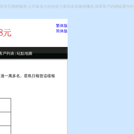
間託管等互聯網服務.公司集強大的技術力量和多區服務機房,保障客戶的網絡運作的
繁体版
简体版
客戶列表
站點地圖
|
已超過一萬多名。星島日報曾這樣報