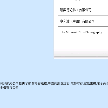
聯興德記化工有限公司
卓利淩（中國）有限公司
The Moment Chris Photography
資訊網絡
公司提供了
網頁寄存服務
,
中國伺服器託管
,
電郵寄存
,
虛擬主機
,
電子商
主機寄存公司