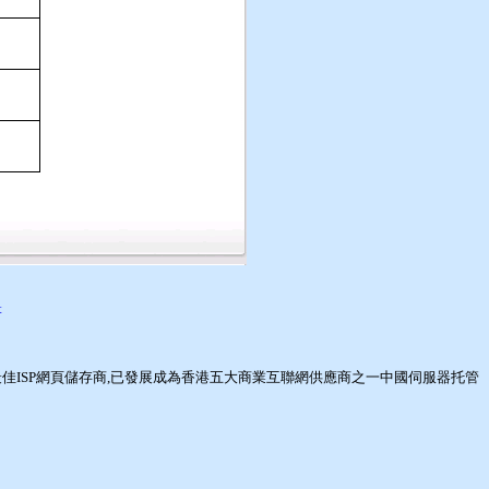
t
最佳
ISP網頁儲存商
,已發展成為香港五大商業互聯網供應商之一
中國伺服器托管