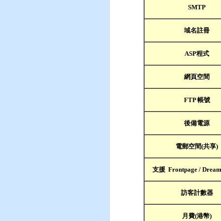
SMTP
域名註冊
ASP
程式
網頁空間
FTP
帳號
後備電源
電郵空間(共享)
支援
Frontpage / Drea
訪客計數器
月費
(
港幣
)