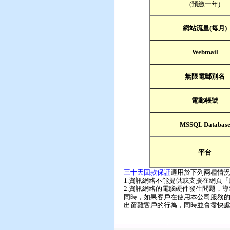
(預繳一年)
網站流量
(
每月
)
Webmail
無限電郵別名
電郵帳號
MSSQL Databas
平台
三十天回款保証
適用於下列兩種情
1.資訊網絡不能提供或支援在網頁
2.資訊網絡的電腦硬件發生問題，導
同時，如果客戶在使用本公司服務的
出留難客戶的行為，同時並會盡快