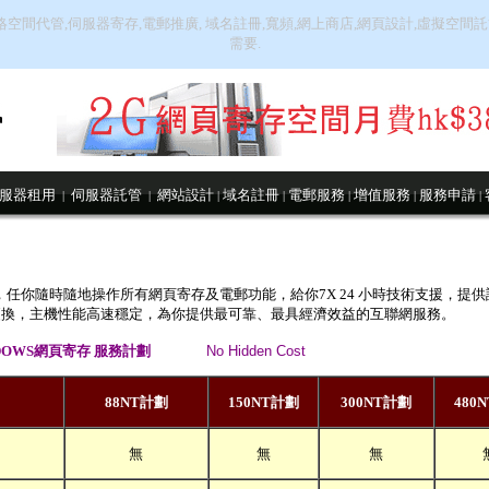
絡空間代管,伺服器寄存,電郵推廣, 域名註冊,寬頻,網上商店,網頁設計,虛擬空
需要.
服器租用
伺服器託管
網站設計
域名註冊
電郵服務
增值服務
服務申請
|
|
|
|
|
|
|
強大，任你隨時隨地操作所有網頁寄存及電郵功能，給你7X 24 小時技術支援，
更換，主機性能高速穩定，為你提供最可靠、最具經濟效益的互聯網服務。
DOWS
網頁寄存
服務計劃
No Hidden Cost
88NT計劃
150NT計劃
300NT計劃
480
無
無
無