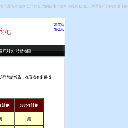
間託管等互聯網服務.公司集強大的技術力量和多區服務機房,保障客戶的網絡運作的
繁体版
简体版
客戶列表
站點地圖
|
提供訪問統計報告，在香港有多個機
NT計劃
680NT計劃
無
無