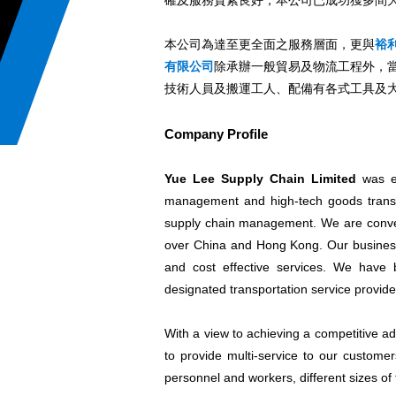
確及服務質素良好，本公司已成功獲多間
本公司為達至更全面之服務層面，更與
裕
有限公司
除承辦一般貿易及物流工程外，
技術人員及搬運工人、配備有各式工具及
Company Profile
Yue Lee Supply Chain Limited
was es
management and high-tech goods transp
supply chain management. We are convers
over China and Hong Kong. Our business 
and cost effective services. We have
designated transportation service provid
With a view to achieving a competitive a
to provide multi-service to our custome
personnel and workers, different sizes of f