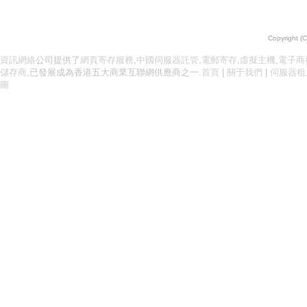
Copyright (
資訊網絡
公司提供了
網頁寄存服務
,
中國伺服器託管
,
電郵寄存
,
虛擬主機
,
電子商
儲存商
,已發展成為香港五大商業互聯網供應商之一.
首頁
|
關于我們
|
伺服器租
圖