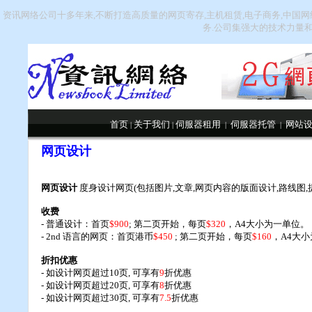
资讯网络公司十多年来,不断打造高质量的网页寄存,主机租赁,电子商务,中国网络
务.公司集强大的技术力量和
首页
关于我们
伺服器租用
伺服器托管
网站
|
|
|
|
网页设计
网页设计
度身设计网页(包括图片,文章,网页内容的版面设计,路线图,提供Wall
收费
- 普通设计：首页
$900
; 第二页开始，每页
$320
，A4大小为一单位。
- 2nd 语言的网页：首页港币
$450
; 第二页开始，每页
$160
，A4大
折扣优惠
- 如设计网页超过10页, 可享有
9
折优惠
- 如设计网页超过20页, 可享有
8
折优惠
- 如设计网页超过30页, 可享有
7.5
折优惠